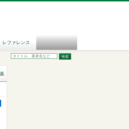
レファレンス
索