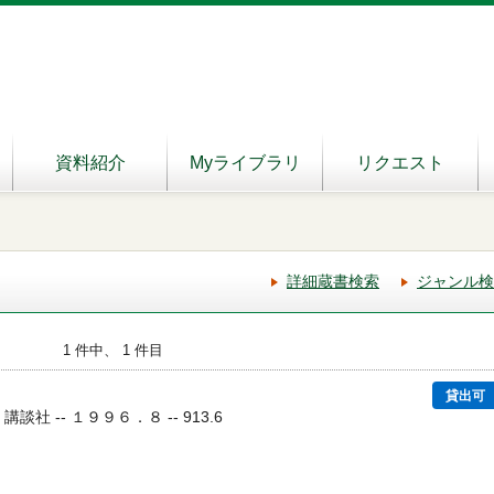
資料紹介
Myライブラリ
リクエスト
詳細蔵書検索
ジャンル検
1 件中、 1 件目
貸出可
- 講談社 -- １９９６．８ -- 913.6