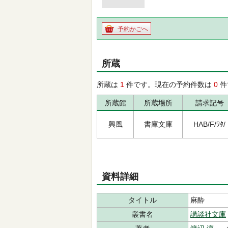
予約かごへ
所蔵
所蔵は
1
件です。現在の予約件数は
0
件
所蔵館
所蔵場所
請求記号
興風
書庫文庫
HAB/F/ﾜﾀ/
資料詳細
タイトル
麻酔
叢書名
講談社文庫