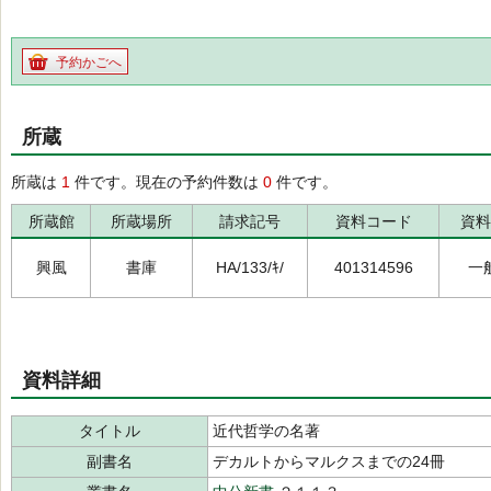
予約かごへ
所蔵
所蔵は
1
件です。現在の予約件数は
0
件です。
所蔵館
所蔵場所
請求記号
資料コード
資料
興風
書庫
HA/133/ｷ/
401314596
一
資料詳細
タイトル
近代哲学の名著
副書名
デカルトからマルクスまでの24冊