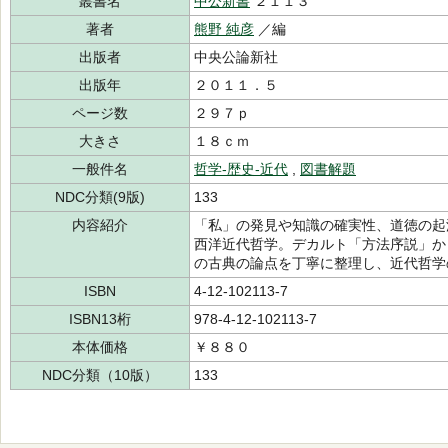
叢書名
中公新書
２１１３
著者
熊野 純彦
／編
出版者
中央公論新社
出版年
２０１１．５
ページ数
２９７ｐ
大きさ
１８ｃｍ
一般件名
哲学-歴史-近代
,
図書解題
NDC分類(9版)
133
内容紹介
「私」の発見や知識の確実性、道徳の起
西洋近代哲学。デカルト「方法序説」か
の古典の論点を丁寧に整理し、近代哲学
ISBN
4-12-102113-7
ISBN13桁
978-4-12-102113-7
本体価格
￥８８０
NDC分類（10版）
133