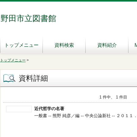
野田市立図書館
トップメニュー
資料検索
資料紹介
トップメニュー
>
資料詳細
1 件中、 1 件目
近代哲学の名著
一般書 -- 熊野 純彦／編 -- 中央公論新社 -- ２０１１．５