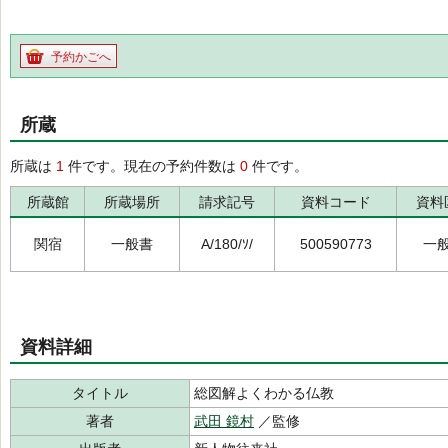
予約かごへ
所蔵
所蔵は
1
件です。現在の予約件数は
0
件です。
所蔵館
所蔵場所
請求記号
資料コード
資料
関宿
一般書
A/180/ｿ/
500590773
一
資料詳細
タイトル
総図解よくわかる仏教
著者
武田 鏡村
／監修