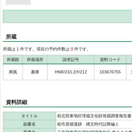
所蔵
所蔵は
1
件です。現在の予約件数は
0
件です。
所蔵館
所蔵場所
請求記号
資料コード
興風
書庫
HNR/210.2/ﾁ/212
103676755
資料詳細
タイトル
柏北部東地区埋蔵文化財発掘調査報告書
副書名
柏市原畑遺跡 縄文時代以降編１