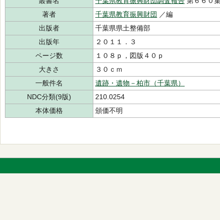
叢書名
千葉県教育振興財団調査報告
第６６０
著者
千葉県教育振興財団
／編
出版者
千葉県県土整備部
出版年
２０１１．３
ページ数
１０８ｐ，図版４０ｐ
大きさ
３０ｃｍ
一般件名
遺跡・遺物－柏市（千葉県）
NDC分類(9版)
210.0254
本体価格
頒価不明