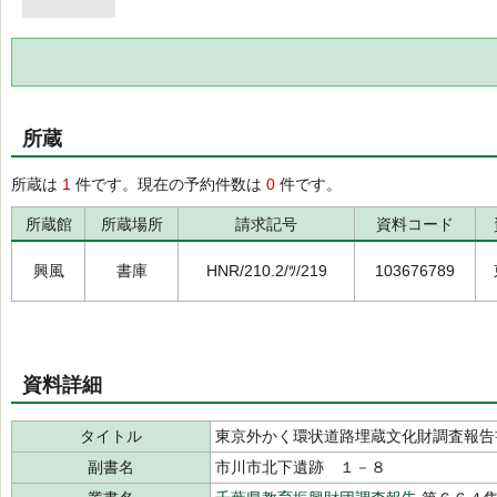
所蔵
所蔵は
1
件です。現在の予約件数は
0
件です。
所蔵館
所蔵場所
請求記号
資料コード
興風
書庫
HNR/210.2/ﾂ/219
103676789
資料詳細
タイトル
東京外かく環状道路埋蔵文化財調査報告
副書名
市川市北下遺跡 １－８