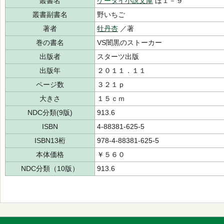
叢書名
ケータイ小説文庫
ほ１－９
叢書副書名
野いちご
著者
牡丹杏
／著
巻の書名
VS闇黒のストーカー
出版者
スターツ出版
出版年
２０１１．１１
ページ数
３２１ｐ
大きさ
１５ｃｍ
NDC分類(9版)
913.6
ISBN
4-88381-625-5
ISBN13桁
978-4-88381-625-5
本体価格
￥５６０
NDC分類（10版）
913.6