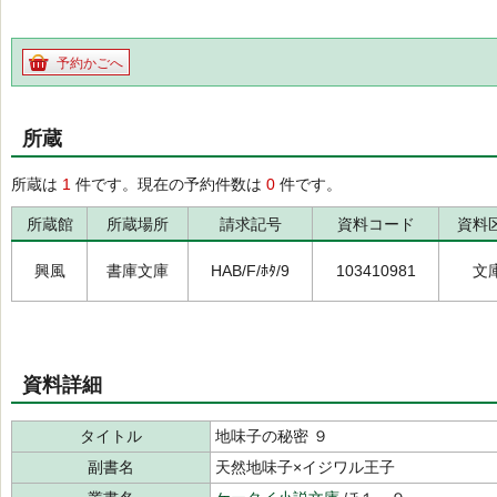
予約かごへ
所蔵
所蔵は
1
件です。現在の予約件数は
0
件です。
所蔵館
所蔵場所
請求記号
資料コード
資料
興風
書庫文庫
HAB/F/ﾎﾀ/9
103410981
文
資料詳細
タイトル
地味子の秘密 ９
副書名
天然地味子×イジワル王子