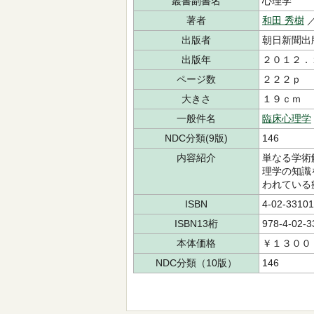
叢書副書名
心理学
著者
和田 秀樹
出版者
朝日新聞出
出版年
２０１２．
ページ数
２２２ｐ
大きさ
１９ｃｍ
一般件名
臨床心理学
NDC分類(9版)
146
内容紹介
単なる学術
理学の知識
われている
ISBN
4-02-33101
ISBN13桁
978-4-02-3
本体価格
￥１３００
NDC分類（10版）
146