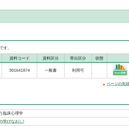
です。
資料コード
資料区分
帯出区分
状態
301641874
一般書
利用可
ページの先
う臨床心理学
の学びなおし!