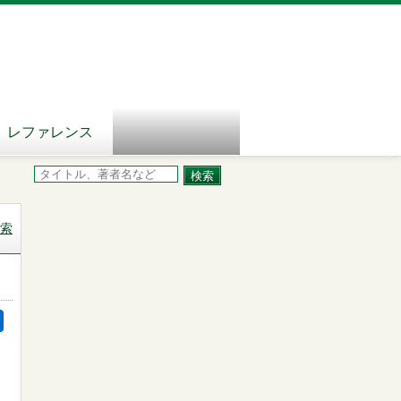
レファレンス
索