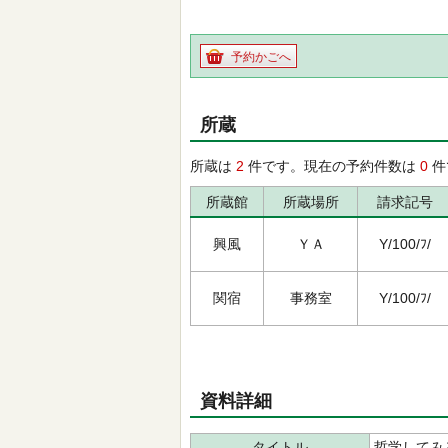
予約かごへ
所蔵
所蔵は
2
件です。現在の予約件数は
0
件
所蔵館
所蔵場所
請求記号
興風
ＹＡ
Y/100/ﾌ/
関宿
事務室
Y/100/ﾌ/
資料詳細
タイトル
哲学してみ