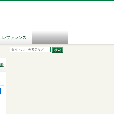
レファレンス
索