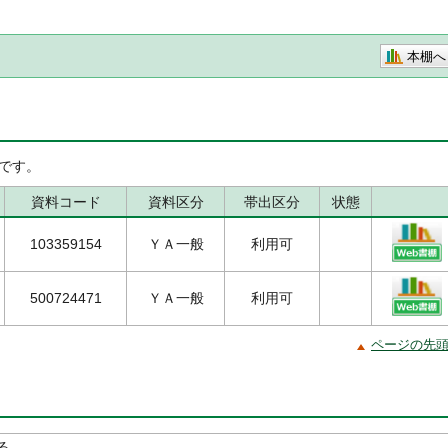
本棚へ
です。
資料コード
資料区分
帯出区分
状態
103359154
ＹＡ一般
利用可
500724471
ＹＡ一般
利用可
ページの先
る