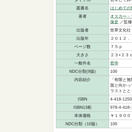
叢書名
はじめての
著者
オスカー・
保史
／監
出版者
世界文化社
出版年
２０１２．
ページ数
７５ｐ
大きさ
２３×２３
一般件名
哲学
NDC分類(9版)
100
内容紹介
「有限と無
面と向かっ
ラストとと
ISBN
4-418-1250
ISBN13桁
978-4-418-
本体価格
￥１９００
NDC分類（10版）
100