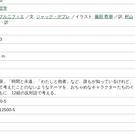
哲学
ブルニフィエ
／文,
ジャック・デプレ
／イラスト,
藤田 尊潮
／訳,
村山
修・訳
３
ｃｍ
限」「時間と永遠」「わたしと他者」など、誰もが知っているけれど、
て考えたことのないようなテーマを、おちゃめなキャラクターたちのイ
もに、12組の反対語で考える。
0-5
12500-5