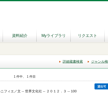
資料紹介
Myライブラリ
リクエスト
詳細蔵書検索
ジャンル検
1 件中、 1 件目
貸出可
フィエ／文 -- 世界文化社 -- ２０１２．３ -- 100