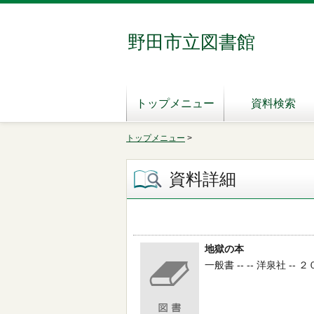
野田市立図書館
トップメニュー
資料検索
トップメニュー
>
資料詳細
地獄の本
一般書 -- -- 洋泉社 -- ２