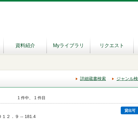
資料紹介
Myライブラリ
リクエスト
詳細蔵書検索
ジャンル検
1 件中、 1 件目
貸出可
０１２．９ -- 181.4