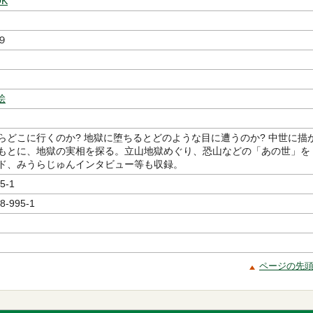
K
９
絵
らどこに行くのか? 地獄に堕ちるとどのような目に遭うのか? 中世に描
もとに、地獄の実相を探る。立山地獄めぐり、恐山などの「あの世」を
ド、みうらじゅんインタビュー等も収録。
5-1
8-995-1
ページの先