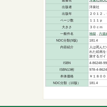
叢書名
洋泉社MOO
出版者
洋泉社
出版年
２０１２．
ページ数
１１１ｐ
大きさ
３０ｃｍ
一般件名
地獄
,
六道
NDC分類(9版)
181.4
内容紹介
人は死んだ
れた絵画を
旅するガイ
ISBN
4-86248-99
ISBN13桁
978-4-8624
本体価格
￥１８００
NDC分類（10版）
181.4