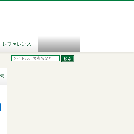
レファレンス
索