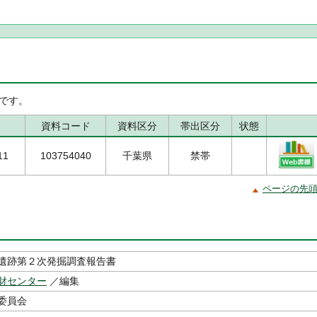
です。
資料コード
資料区分
帯出区分
状態
11
103754040
千葉県
禁帯
ページの先
遺跡第２次発掘調査報告書
財センター
／編集
委員会