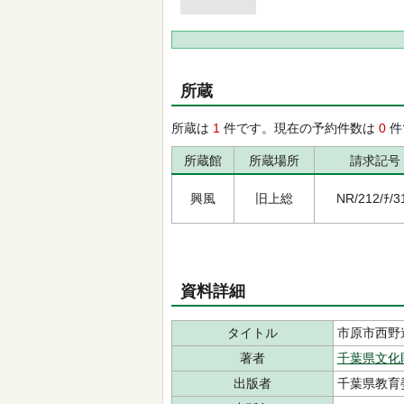
所蔵
所蔵は
1
件です。現在の予約件数は
0
件
所蔵館
所蔵場所
請求記号
興風
旧上総
NR/212/ﾁ/3
資料詳細
タイトル
市原市西野
著者
千葉県文化
出版者
千葉県教育