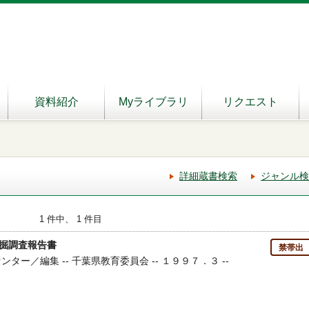
資料紹介
Myライブラリ
リクエスト
詳細蔵書検索
ジャンル検
1 件中、 1 件目
掘調査報告書
禁帯出
ンター／編集 -- 千葉県教育委員会 -- １９９７．３ --