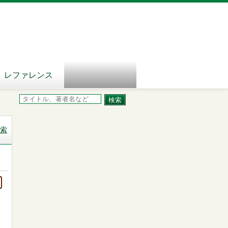
レファレンス
索