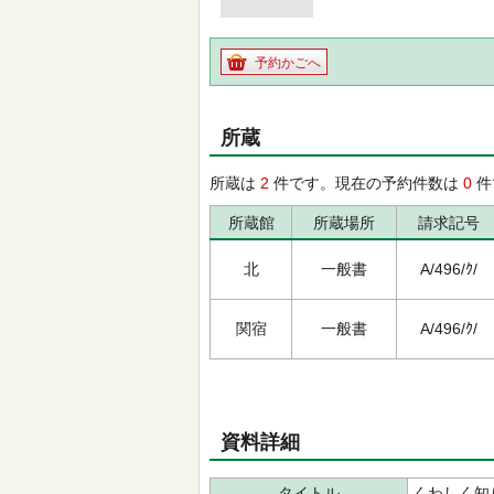
予約かごへ
所蔵
所蔵は
2
件です。現在の予約件数は
0
件
所蔵館
所蔵場所
請求記号
北
一般書
A/496/ｸ/
関宿
一般書
A/496/ｸ/
資料詳細
タイトル
くわしく知