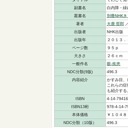
副書名
白内障・緑
叢書名
別冊NHK
著者
大鹿 哲郎
出版者
NHK出版
出版年
２０１３．
ページ数
９５ｐ
大きさ
２６ｃｍ
一般件名
眼-疾患
NDC分類(9版)
496.3
内容紹介
かすみ目、
これらの症
も紹介する
ISBN
4-14-79416
ISBN13桁
978-4-14-7
本体価格
￥１０４８
NDC分類（10版）
496.3