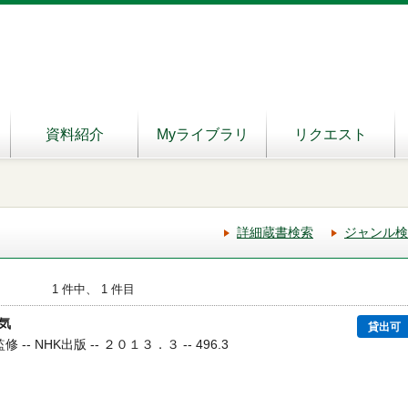
資料紹介
Myライブラリ
リクエスト
詳細蔵書検索
ジャンル検
1 件中、 1 件目
気
貸出可
 -- NHK出版 -- ２０１３．３ -- 496.3