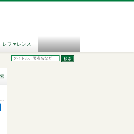
レファレンス
索