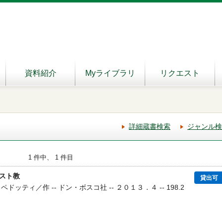
資料紹介
Myライブラリ
リクエスト
詳細蔵書検索
ジャンル検
1 件中、 1 件目
スト教
貸出可
ドッティ／作 -- ドン・ボスコ社 -- ２０１３．４ -- 198.2