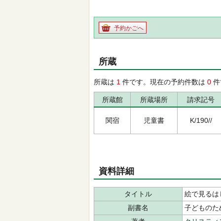
予約かごへ
所蔵
所蔵は
1
件です。現在の予約件数は
0
件
所蔵館
所蔵場所
請求記号
関宿
児童書
K/190//
資料詳細
タイトル
絵で見るは
副書名
子どものた