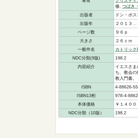
著者
クリスティ
修,
つばき 
出版者
ドン・ボス
出版年
２０１３．
ページ数
９６ｐ
大きさ
２６ｃｍ
一般件名
カトリック
NDC分類(9版)
198.2
内容紹介
イエスさま
ち、教会の
教入門書。
ISBN
4-88626-55
ISBN13桁
978-4-8862
本体価格
￥１４００
NDC分類（10版）
198.2