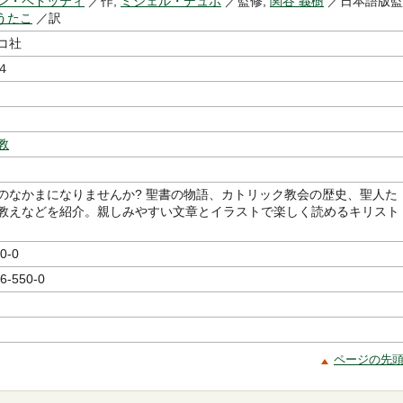
ン・ペドッティ
／作,
ミシェル・デュボ
／監修,
関谷 義樹
／日本語版監
うたこ
／訳
コ社
４
教
のなかまになりませんか? 聖書の物語、カトリック教会の歴史、聖人た
教えなどを紹介。親しみやすい文章とイラストで楽しく読めるキリスト
0-0
6-550-0
ページの先