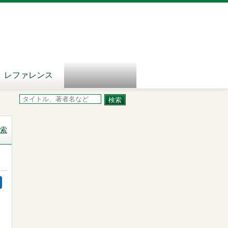
レファレンス
索