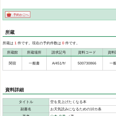
予約かごへ
所蔵
所蔵は
1
件です。現在の予約件数は
0
件です。
所蔵館
所蔵場所
請求記号
資料コード
資料
関宿
一般書
A/451/ﾔ/
500730866
一
資料詳細
タイトル
空を見上げたくなる本
副書名
お天気読みになるための10カ条