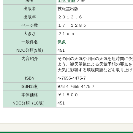
著者
山本 光義
／著
出版者
技報堂出版
出版年
２０１３．６
ページ数
１７，１２８ｐ
大きさ
２１ｃｍ
一般件名
気象
NDC分類(9版)
451
内容紹介
その日の天気や明日の天気を短時間に予
よう、観天望気による天気予想の要点を
天気に影響する環境問題などを取り上げ
ISBN
4-7655-4475-7
ISBN13桁
978-4-7655-4475-7
本体価格
￥１８００
NDC分類（10版）
451