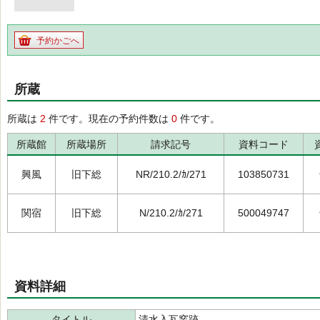
予約かごへ
所蔵
所蔵は
2
件です。現在の予約件数は
0
件です。
所蔵館
所蔵場所
請求記号
資料コード
興風
旧下総
NR/210.2/ｶ/271
103850731
関宿
旧下総
N/210.2/ｶ/271
500049747
資料詳細
タイトル
清水入瓦窯跡