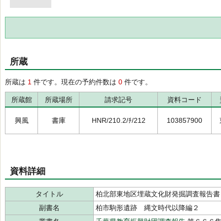
所蔵
所蔵は
1
件です。現在の予約件数は
0
件です。
所蔵館
所蔵場所
請求記号
資料コード
興風
書庫
HNR/210.2/ﾁ/212
103857900
資料詳細
タイトル
柏北部東地区埋蔵文化財発掘調査報告書
副書名
柏市駒形遺跡 縄文時代以降編２