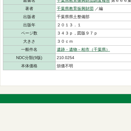
叢書名
千葉県教育振興財団調査報告
第６６６
著者
千葉県教育振興財団
／編
出版者
千葉県県土整備部
出版年
２０１３．１
ページ数
３４３ｐ，図版９７ｐ
大きさ
３０ｃｍ
一般件名
遺跡・遺物－柏市（千葉県）
NDC分類(9版)
210.0254
本体価格
頒価不明