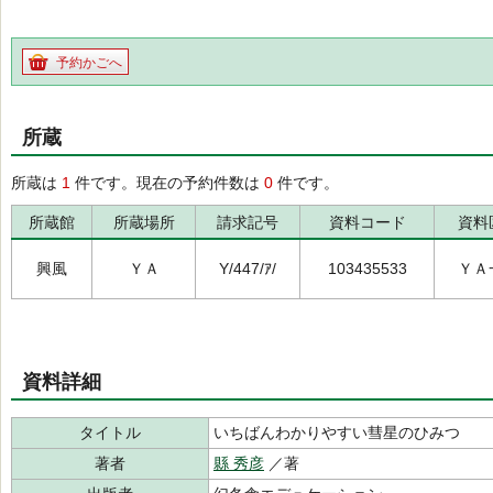
予約かごへ
所蔵
所蔵は
1
件です。現在の予約件数は
0
件です。
所蔵館
所蔵場所
請求記号
資料コード
資料
興風
ＹＡ
Y/447/ｱ/
103435533
ＹＡ
資料詳細
タイトル
いちばんわかりやすい彗星のひみつ
著者
縣 秀彦
／著