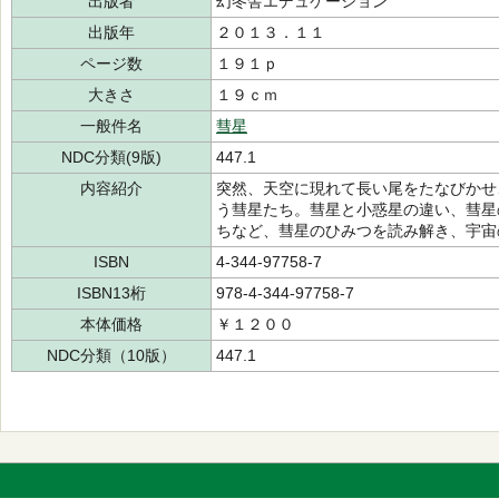
出版者
幻冬舎エデュケーション
出版年
２０１３．１１
ページ数
１９１ｐ
大きさ
１９ｃｍ
一般件名
彗星
NDC分類(9版)
447.1
内容紹介
突然、天空に現れて長い尾をたなびかせ
う彗星たち。彗星と小惑星の違い、彗星
ちなど、彗星のひみつを読み解き、宇宙
ISBN
4-344-97758-7
ISBN13桁
978-4-344-97758-7
本体価格
￥１２００
NDC分類（10版）
447.1