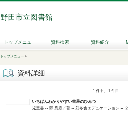
野田市立図書館
トップメニュー
資料検索
資料紹介
トップメニュー
>
資料詳細
1 件中、 1 件目
いちばんわかりやすい彗星のひみつ
児童書 -- 縣 秀彦／著 -- 幻冬舎エデュケーション -- ２