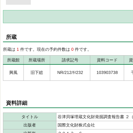
所蔵
所蔵は
1
件です。現在の予約件数は
0
件です。
所蔵館
所蔵場所
請求記号
資料コード
資
興風
旧下総
NR/212/ﾁ/232
103903738
資料詳細
タイトル
谷津貝塚埋蔵文化財発掘調査報告書 ２
出版者
国際文化財株式会社