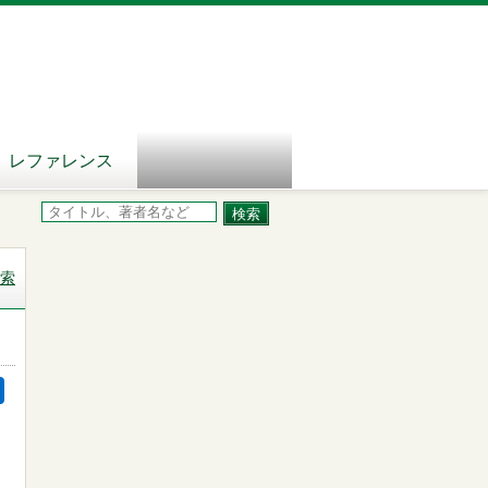
レファレンス
索