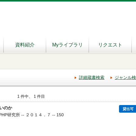
資料紹介
Myライブラリ
リクエスト
詳細蔵書検索
ジャンル検
1 件中、 1 件目
いのか
貸出可
PHP研究所 -- ２０１４．７ -- 150