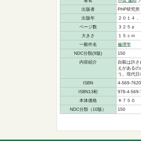
著者
小浜 逸郎
出版者
PHP研究所
出版年
２０１４．
ページ数
３２５ｐ
大きさ
１５ｃｍ
一般件名
倫理学
NDC分類(9版)
150
内容紹介
自殺は許さ
えがあるの
う。現代日
ISBN
4-569-7620
ISBN13桁
978-4-569-
本体価格
￥７５０
NDC分類（10版）
150