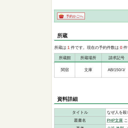
予約かごへ
所蔵
所蔵は
1
件です。現在の予約件数は
0
件
所蔵館
所蔵場所
請求記号
関宿
文庫
AB/150/ｺ/
資料詳細
タイトル
なぜ人を殺
叢書名
PHP文庫
こ