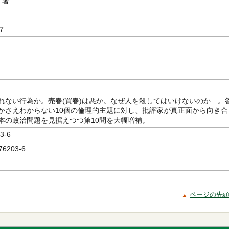
／著
７
れない行為か。売春(買春)は悪か。なぜ人を殺してはいけないのか…。
かさえわからない10個の倫理的主題に対し、批評家が真正面から向き合
本の政治問題を見据えつつ第10問を大幅増補。
3-6
76203-6
ページの先