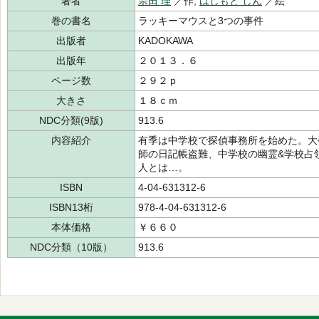
著者
宗田 理
／作,
はしもと しん
／絵
巻の書名
ラッキーマウスと3つの事件
出版者
KADOKAWA
出版年
２０１３．６
ページ数
２９２ｐ
大きさ
１８ｃｍ
NDC分類(9版)
913.6
内容紹介
有季は中学校で探偵事務所を始めた。大
師の日記帳盗難、中学校の幽霊&学校占
人とは…。
ISBN
4-04-631312-6
ISBN13桁
978-4-04-631312-6
本体価格
￥６６０
NDC分類（10版）
913.6