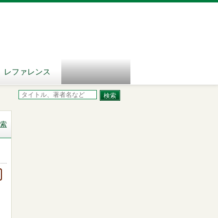
レファレンス
索