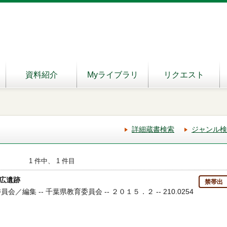
資料紹介
Myライブラリ
リクエスト
詳細蔵書検索
ジャンル検
1 件中、 1 件目
広遺跡
禁帯出
会／編集 -- 千葉県教育委員会 -- ２０１５．２ -- 210.0254