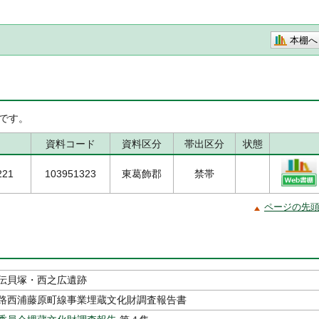
本棚へ
です。
資料コード
資料区分
帯出区分
状態
221
103951323
東葛飾郡
禁帯
ページの先
伝貝塚・西之広遺跡
路西浦藤原町線事業埋蔵文化財調査報告書