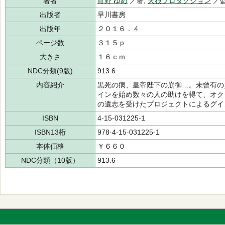
著者
宵野 ゆめ
／著,
天狼プロダクション
／
出版者
早川書房
出版年
２０１６．４
ページ数
３１５ｐ
大きさ
１６ｃｍ
NDC分類(9版)
913.6
内容紹介
黒死の病、皇帝陛下の崩御…。未曾有の
インを始め数々の人の助けを得て、オク
の遺志を受けたプロジェクトによるグイ
ISBN
4-15-031225-1
ISBN13桁
978-4-15-031225-1
本体価格
￥６６０
NDC分類（10版）
913.6