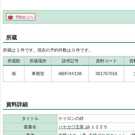
予約かごへ
所蔵
所蔵は
1
件です。現在の予約件数は
0
件です。
所蔵館
所蔵場所
請求記号
資料コード
資
南
事務室
AB/F/ﾖｲ/138
301767018
資料詳細
タイトル
ケイロンの絆
叢書名
ハヤカワ文庫 JA
１２２５