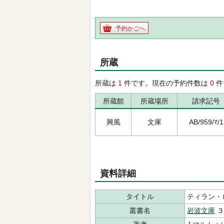
予約かごへ
所蔵
所蔵は
1
件です。現在の予約件数は
0
件
所蔵館
所蔵場所
請求記号
興風
文庫
AB/959/ﾏ/1
資料詳細
タイトル
ティラン・
叢書名
岩波文庫
３