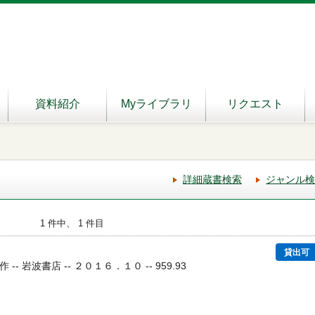
資料紹介
Myライブラリ
リクエスト
詳細蔵書検索
ジャンル検
1 件中、 1 件目
１
貸出可
 -- 岩波書店 -- ２０１６．１０ -- 959.93