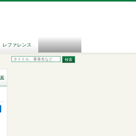
レファレンス
索