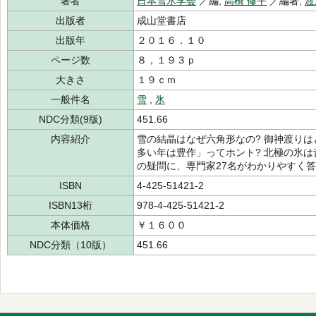
著者
日本雪氷学会
／編,
高橋 修平
／編著,
渡
出版者
成山堂書店
出版年
２０１６．１０
ページ数
８，１９３ｐ
大きさ
１９ｃｍ
一般件名
雪
,
氷
NDC分類(9版)
451.66
内容紹介
雪の結晶はなぜ六角形なの? 御神渡りは
多い年は豊作」ってホント? 北極の氷は
の疑問に、専門家27名がわかりやすく
ISBN
4-425-51421-2
ISBN13桁
978-4-425-51421-2
本体価格
￥１６００
NDC分類（10版）
451.66