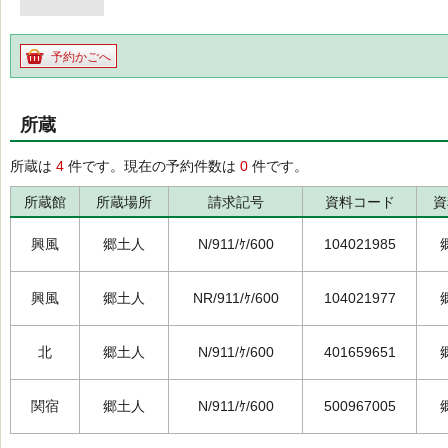
予約かごへ
所蔵
所蔵は
4
件です。現在の予約件数は
0
件です。
所蔵館
所蔵場所
請求記号
資料コード
資
興風
郷土人
N/911/ｹ/600
104021985
興風
郷土人
NR/911/ｹ/600
104021977
北
郷土人
N/911/ｹ/600
401659651
関宿
郷土人
N/911/ｹ/600
500967005