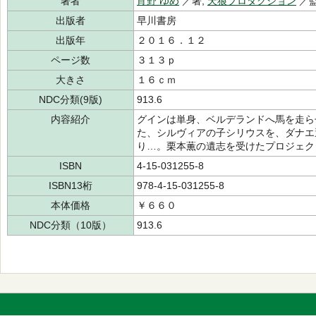
著者
宵野 ゆめ
／著,
天狼プロダクション
／
出版者
早川書房
出版年
２０１６．１２
ページ数
３１３ｐ
大きさ
１６ｃｍ
NDC分類(9版)
913.6
内容紹介
グインは単身、ベルデランドへ馬を走ら
た、シルヴィアの子シリウスを、ダナエ
り…。栗本薫の遺志を受けたプロジェク
ISBN
4-15-031255-8
ISBN13桁
978-4-15-031255-8
本体価格
￥６６０
NDC分類（10版）
913.6