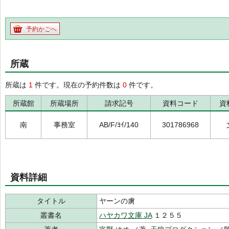
予約かごへ
所蔵
所蔵は
1
件です。現在の予約件数は
0
件です。
所蔵館
所蔵場所
請求記号
資料コード
資
南
事務室
AB/F/ﾖｲ/140
301786968
資料詳細
タイトル
ヤーンの虜
叢書名
ハヤカワ文庫 JA
１２５５