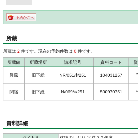
予約かごへ
所蔵
所蔵は
2
件です。現在の予約件数は
0
件です。
所蔵館
所蔵場所
請求記号
資料コード
資
興風
旧下総
NR/051/ﾎ/251
104031257
関宿
旧下総
N/069/ﾎ/251
500970751
資料詳細
タイトル
体験のしおり 平成２９年度