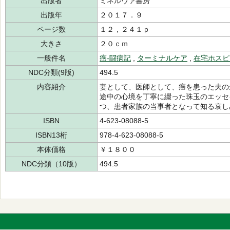
出版者
ミネルヴァ書房
出版年
２０１７．９
ページ数
１２，２４１ｐ
大きさ
２０ｃｍ
一般件名
癌-闘病記
,
ターミナルケア
,
在宅ホスピ
NDC分類(9版)
494.5
内容紹介
妻として、医師として、癌を患った夫の
途中の心境を丁寧に綴った珠玉のエッセ
つ、患者家族の当事者となって知る哀し
ISBN
4-623-08088-5
ISBN13桁
978-4-623-08088-5
本体価格
￥１８００
NDC分類（10版）
494.5