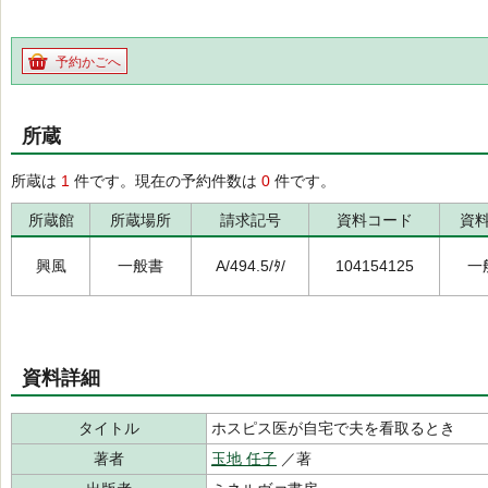
予約かごへ
所蔵
所蔵は
1
件です。現在の予約件数は
0
件です。
所蔵館
所蔵場所
請求記号
資料コード
資
興風
一般書
A/494.5/ﾀ/
104154125
一
資料詳細
タイトル
ホスピス医が自宅で夫を看取るとき
著者
玉地 任子
／著