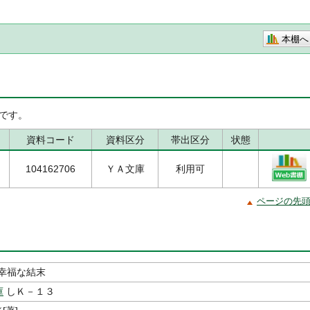
本棚へ
です。
資料コード
資料区分
帯出区分
状態
104162706
ＹＡ文庫
利用可
ページの先
幸福な結末
庫
しＫ－１３