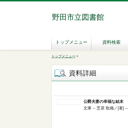
野田市立図書館
トップメニュー
資料検索
トップメニュー
>
資料詳細
公爵夫妻の幸福な結末
文庫 -- 芝原 歌織／[著] -