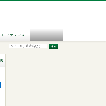
レファレンス
索