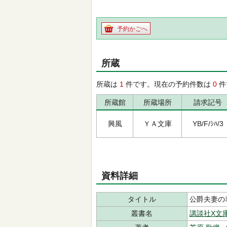
予約かごへ
所蔵
所蔵は
1
件です。現在の予約件数は
0
件
所蔵館
所蔵場所
請求記号
興風
ＹＡ文庫
YB/F/ｼﾊ/3
資料詳細
タイトル
公爵夫妻の
叢書名
講談社X文