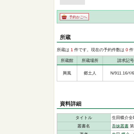
予約かごへ
所蔵
所蔵は
1
件です。現在の予約件数は
0
件
所蔵館
所蔵場所
請求記号
興風
郷土人
N/911.16/ｲ
資料詳細
タイトル
生田蝶介全
叢書名
吾妹叢書
第