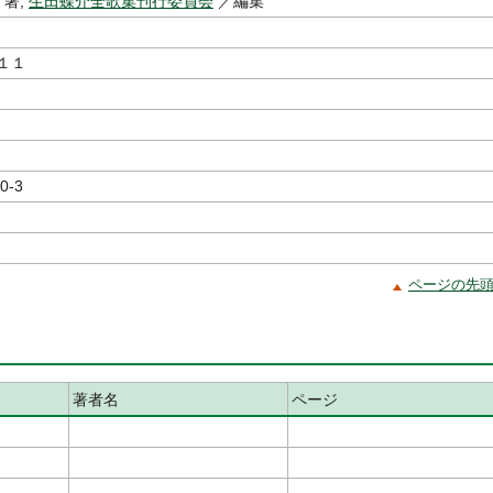
著,
生田蝶介全歌集刊行委員会
／編集
１１
0-3
ページの先
著者名
ページ