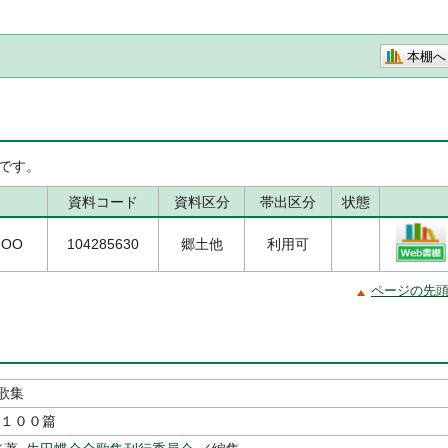
本棚へ
です。
資料コード
資料区分
帯出区分
状態
/6OO
104285630
郷土他
利用可
ページの先
歌集
１００篇