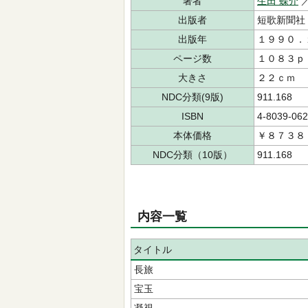
著者
生田 蝶介
／
出版者
短歌新聞社
出版年
１９９０．
ページ数
１０８３ｐ
大きさ
２２ｃｍ
NDC分類(9版)
911.168
ISBN
4-8039-062
本体価格
￥８７３８
NDC分類（10版）
911.168
内容一覧
タイトル
長旅
宝玉