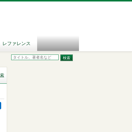
レファレンス
索