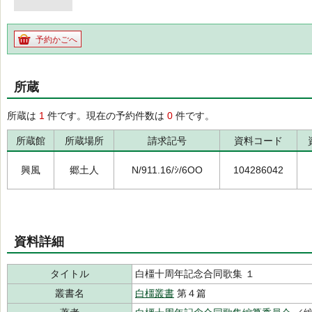
予約かごへ
所蔵
所蔵は
1
件です。現在の予約件数は
0
件です。
所蔵館
所蔵場所
請求記号
資料コード
興風
郷土人
N/911.16/ｼ/6OO
104286042
資料詳細
タイトル
白橿十周年記念合同歌集 １
叢書名
白橿叢書
第４篇