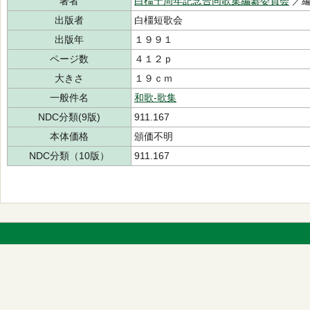
著者
白橿十周年記念合同歌集編纂委員会
／
出版者
白橿短歌会
出版年
１９９１
ページ数
４１２ｐ
大きさ
１９ｃｍ
一般件名
和歌-歌集
NDC分類(9版)
911.167
本体価格
頒価不明
NDC分類（10版）
911.167