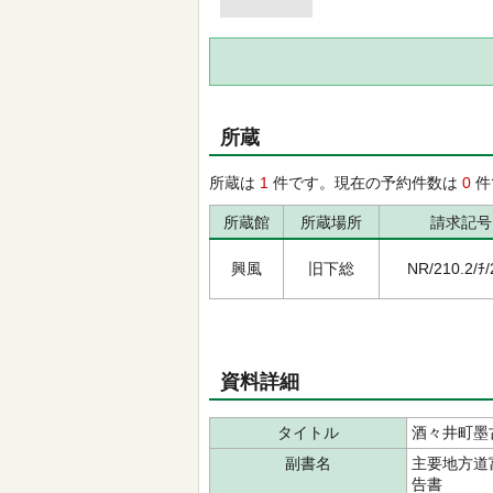
所蔵
所蔵は
1
件です。現在の予約件数は
0
件
所蔵館
所蔵場所
請求記号
興風
旧下総
NR/210.2/ﾁ/
資料詳細
タイトル
酒々井町墨
副書名
主要地方道
告書