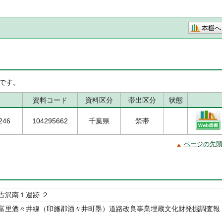
本棚へ
です。
資料コード
資料区分
帯出区分
状態
246
104295662
千葉県
禁帯
ページの先
古沢南１遺跡 ２
富里酒々井線（印旛郡酒々井町墨）道路改良事業埋蔵文化財発掘調査報