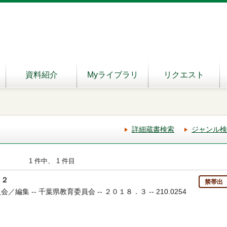
資料紹介
Myライブラリ
リクエスト
詳細蔵書検索
ジャンル検
1 件中、 1 件目
 ２
禁帯出
／編集 -- 千葉県教育委員会 -- ２０１８．３ -- 210.0254