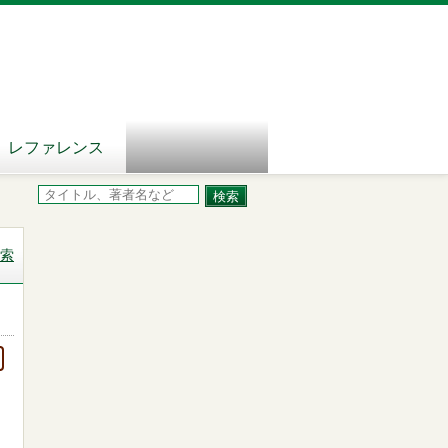
レファレンス
索