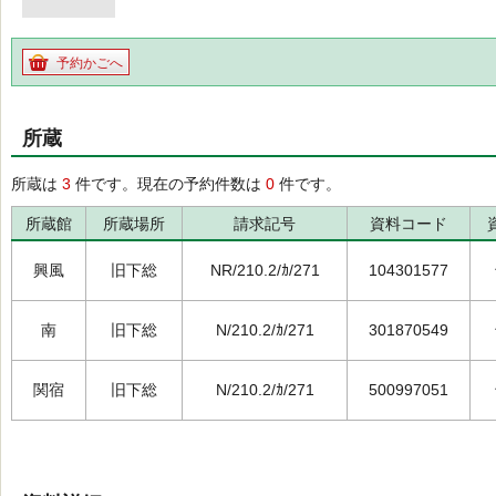
予約かごへ
所蔵
所蔵は
3
件です。現在の予約件数は
0
件です。
所蔵館
所蔵場所
請求記号
資料コード
興風
旧下総
NR/210.2/ｶ/271
104301577
南
旧下総
N/210.2/ｶ/271
301870549
関宿
旧下総
N/210.2/ｶ/271
500997051