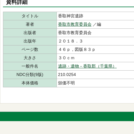
資料詳細
タイトル
香取神宮遺跡
著者
香取市教育委員会
／編
出版者
香取市教育委員会
出版年
２０１８．３
ページ数
４６ｐ，図版８３ｐ
大きさ
３０ｃｍ
一般件名
遺跡・遺物－香取郡（千葉県）
NDC分類(9版)
210.0254
本体価格
頒価不明