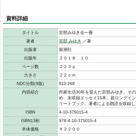
資料詳細
タイトル
宮部みゆき全一冊
著者
宮部 みゆき
／著
出版者
新潮社
出版年
２０１８．１０
ページ数
２２３ｐ
大きさ
２２ｃｍ
NDC分類(9版)
910.268
内容紹介
作家生活30年を迎えた宮部みゆき。そ
め、未収録エッセイ15本、超ロングイ
リートブック。著者による朗読を収録し
ISBN
4-10-375015-4
ISBN13桁
978-4-10-375015-4
本体価格
￥２２００