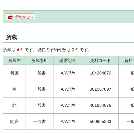
予約かごへ
所蔵
所蔵は
4
件です。現在の予約件数は
0
件です。
所蔵館
所蔵場所
請求記号
資料コード
資料
興風
一般書
A/W/ﾐﾔ/
104204870
一
南
一般書
A/W/ﾐﾔ/
301967097
一
北
一般書
A/W/ﾐﾔ/
401834676
一
関宿
一般書
A/W/ﾐﾔ/
500855333
一