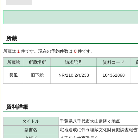
所蔵
所蔵は
1
件です。現在の予約件数は
0
件です。
所蔵館
所蔵場所
請求記号
資料コード
興風
旧下総
NR/210.2/ﾔ/233
104362868
資料詳細
タイトル
千葉県八千代市大山遺跡ｄ地点
副書名
宅地造成に伴う埋蔵文化財発掘調査報告