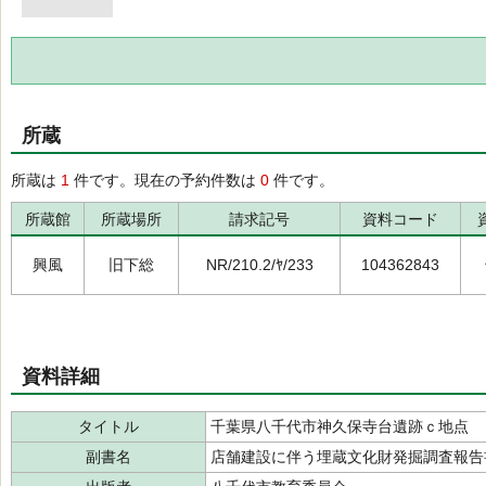
所蔵
所蔵は
1
件です。現在の予約件数は
0
件です。
所蔵館
所蔵場所
請求記号
資料コード
興風
旧下総
NR/210.2/ﾔ/233
104362843
資料詳細
タイトル
千葉県八千代市神久保寺台遺跡ｃ地点
副書名
店舗建設に伴う埋蔵文化財発掘調査報告