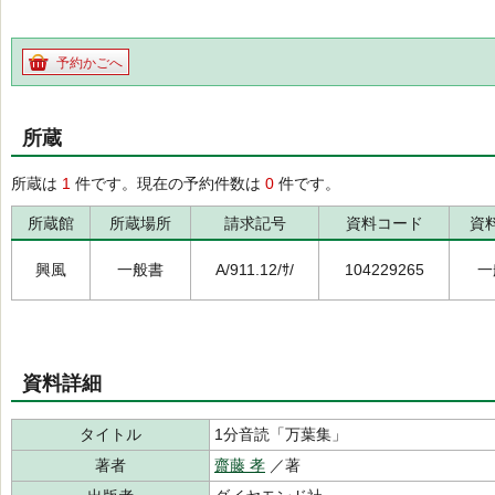
予約かごへ
所蔵
所蔵は
1
件です。現在の予約件数は
0
件です。
所蔵館
所蔵場所
請求記号
資料コード
資
興風
一般書
A/911.12/ｻ/
104229265
一
資料詳細
タイトル
1分音読「万葉集」
著者
齋藤 孝
／著