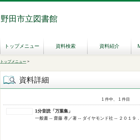
野田市立図書館
トップメニュー
資料検索
資料紹介
トップメニュー
>
資料詳細
1 件中、 1 件目
1分音読「万葉集」
一般書 -- 齋藤 孝／著 -- ダイヤモンド社 -- ２０１９．６ 