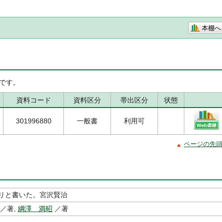
本棚へ
です。
資料コード
資料区分
帯出区分
状態
301996880
一般書
利用可
ページの先
リと書いた。宮沢賢治
／著,
綱澤 満昭
／著