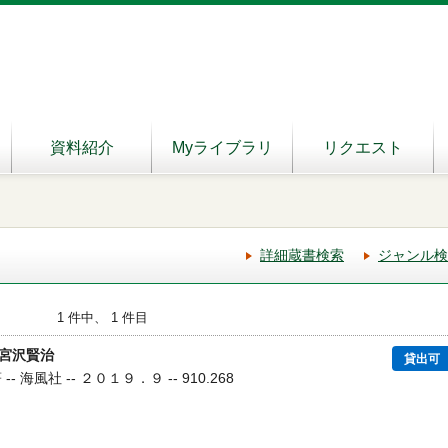
資料紹介
Myライブラリ
リクエスト
詳細蔵書検索
ジャンル検
1 件中、 1 件目
宮沢賢治
貸出可
- 海風社 -- ２０１９．９ -- 910.268