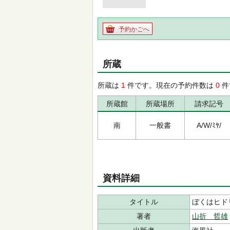
予約かごへ
所蔵
所蔵は
1
件です。現在の予約件数は
0
件
所蔵館
所蔵場所
請求記号
南
一般書
A/W/ﾐﾔ/
資料詳細
タイトル
ぼくはヒド
著者
山折 哲雄