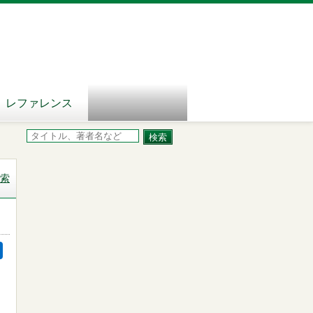
レファレンス
索