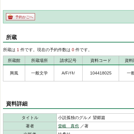
予約かごへ
所蔵
所蔵は
1
件です。現在の予約件数は
0
件です。
所蔵館
所蔵場所
請求記号
資料コード
資料
興風
一般文学
A/F/ｲｷ/
104418025
一
資料詳細
タイトル
小説孤独のグルメ 望郷篇
著者
壹岐 真也
／著