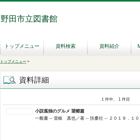
野田市立図書館
トップメニュー
資料検索
資料紹介
トップメニュー
>
資料詳細
1 件中、 1 件目
小説孤独のグルメ 望郷篇
一般書 -- 壹岐 真也／著 -- 扶桑社 -- ２０１９．１０ --