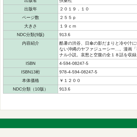
出版者
扶桑社
出版年
２０１９．１０
ページ数
２５５ｐ
大きさ
１９ｃｍ
NDC分類(9版)
913.6
内容紹介
酷暑の渋谷、日傘の影だまりと冷や汁に
ない沖縄のヤファジューシー…。漫画「
ナル小説。哀愁と空腹の全１８話を収録
ISBN
4-594-08247-5
ISBN13桁
978-4-594-08247-5
本体価格
￥１２００
NDC分類（10版）
913.6