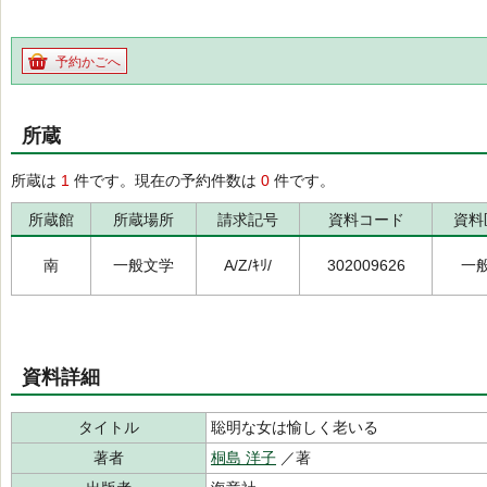
予約かごへ
所蔵
所蔵は
1
件です。現在の予約件数は
0
件です。
所蔵館
所蔵場所
請求記号
資料コード
資料
南
一般文学
A/Z/ｷﾘ/
302009626
一
資料詳細
タイトル
聡明な女は愉しく老いる
著者
桐島 洋子
／著