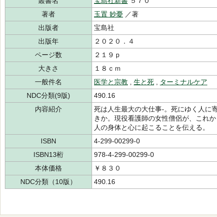
叢書名
宝島社新書
５７０
著者
玉置 妙憂
／著
出版者
宝島社
出版年
２０２０．４
ページ数
２１９ｐ
大きさ
１８ｃｍ
一般件名
医学と宗教
,
生と死
,
ターミナルケア
NDC分類(9版)
490.16
内容紹介
死は人生最大の大仕事-。死にゆく人に
きか。現役看護師の女性僧侶が、これか
人の身体と心に起こることを伝える。
ISBN
4-299-00299-0
ISBN13桁
978-4-299-00299-0
本体価格
￥８３０
NDC分類（10版）
490.16