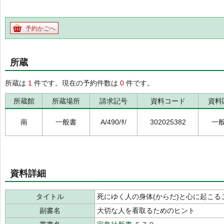
予約かごへ
所蔵
所蔵は
1
件です。現在の予約件数は
0
件です。
所蔵館
所蔵場所
請求記号
資料コード
資料
南
一般書
A/490/ﾀ/
302025382
一
資料詳細
タイトル
死にゆく人の身体(からだ)と心に起こる
副書名
大切な人を看取るためのヒント