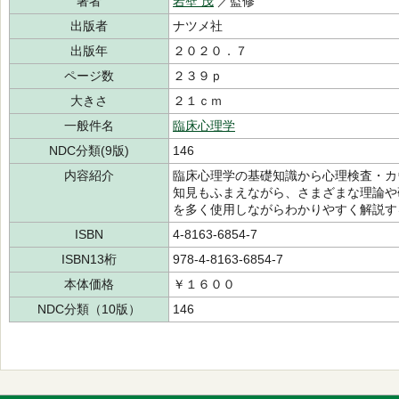
著者
岩壁 茂
／監修
出版者
ナツメ社
出版年
２０２０．７
ページ数
２３９ｐ
大きさ
２１ｃｍ
一般件名
臨床心理学
NDC分類(9版)
146
内容紹介
臨床心理学の基礎知識から心理検査・カ
知見もふまえながら、さまざまな理論や
を多く使用しながらわかりやすく解説す
ISBN
4-8163-6854-7
ISBN13桁
978-4-8163-6854-7
本体価格
￥１６００
NDC分類（10版）
146