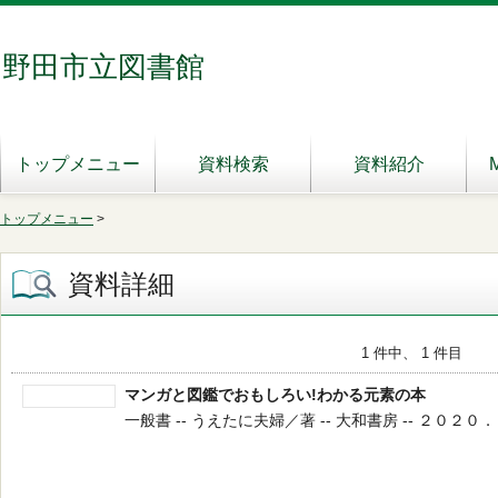
野田市立図書館
トップメニュー
資料検索
資料紹介
トップメニュー
>
資料詳細
1 件中、 1 件目
マンガと図鑑でおもしろい!わかる元素の本
一般書 -- うえたに夫婦／著 -- 大和書房 -- ２０２０．７ -