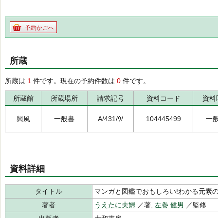
予約かごへ
所蔵
所蔵は
1
件です。現在の予約件数は
0
件です。
所蔵館
所蔵場所
請求記号
資料コード
資料
興風
一般書
A/431/ｳ/
104445499
一
資料詳細
タイトル
マンガと図鑑でおもしろい!わかる元素
著者
うえたに夫婦
／著,
左巻 健男
／監修