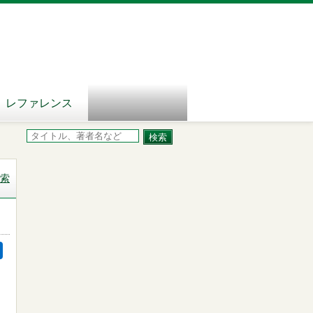
レファレンス
索