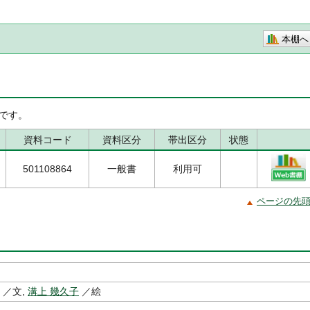
本棚へ
です。
資料コード
資料区分
帯出区分
状態
501108864
一般書
利用可
ページの先
／文,
溝上 幾久子
／絵