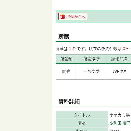
予約かごへ
所蔵
所蔵は
1
件です。現在の予約件数は
0
件
所蔵館
所蔵場所
請求記号
関宿
一般文学
A/F/ﾀﾜ/
資料詳細
タイトル
オオカミ県
著者
多和田 葉子