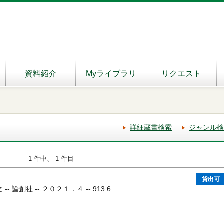
資料紹介
Myライブラリ
リクエスト
詳細蔵書検索
ジャンル検
1 件中、 1 件目
貸出可
-- 論創社 -- ２０２１．４ -- 913.6