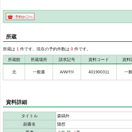
予約かごへ
所蔵
所蔵は
1
件です。現在の予約件数は
0
件です。
所蔵館
所蔵場所
請求記号
資料コード
資料
北
一般書
A/W/ﾓﾘ/
401900311
一
資料詳細
タイトル
森鷗外
副書名
随想