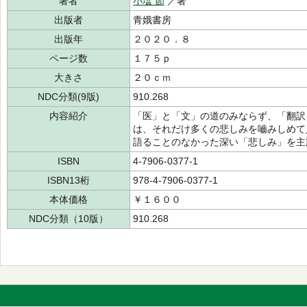
著者
小塩 節
／著
出版者
青娥書房
出版年
２０２０．８
ページ数
１７５ｐ
大きさ
２０ｃｍ
NDC分類(9版)
910.268
内容紹介
「医」と「文」の道のみならず、「翻訳
は、それだけ多くの悲しみを嚙みしめて
語ることのなかった深い「悲しみ」を主
ISBN
4-7906-0377-1
ISBN13桁
978-4-7906-0377-1
本体価格
￥１６００
NDC分類（10版）
910.268