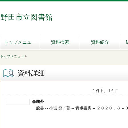
野田市立図書館
トップメニュー
資料検索
資料紹介
トップメニュー
>
資料詳細
1 件中、 1 件目
森鷗外
一般書 -- 小塩 節／著 -- 青娥書房 -- ２０２０．８ -- 91