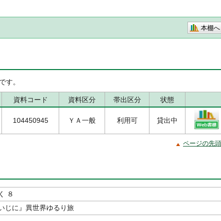
本棚へ
です。
資料コード
資料区分
帯出区分
状態
104450945
ＹＡ一般
利用可
貸出中
ページの先
く ８
いじに』異世界ゆるり旅