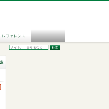
レファレンス
索