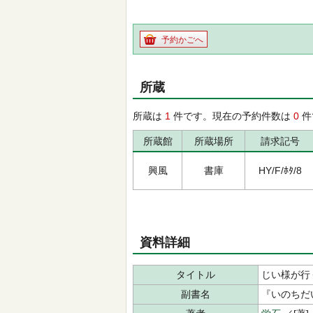
予約かごへ
所蔵
所蔵は
1
件です。現在の予約件数は
0
件
所蔵館
所蔵場所
請求記号
興風
書庫
HY/F/ﾎﾀ/8
資料詳細
タイトル
じい様が行
副書名
『いのちだ