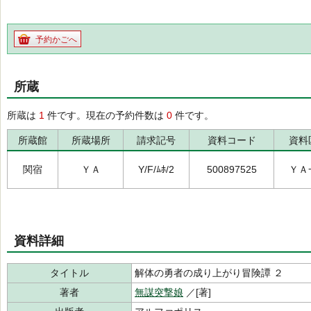
予約かごへ
所蔵
所蔵は
1
件です。現在の予約件数は
0
件です。
所蔵館
所蔵場所
請求記号
資料コード
資料
関宿
ＹＡ
Y/F/ﾑﾎ/2
500897525
ＹＡ
資料詳細
タイトル
解体の勇者の成り上がり冒険譚 ２
著者
無謀突撃娘
／[著]