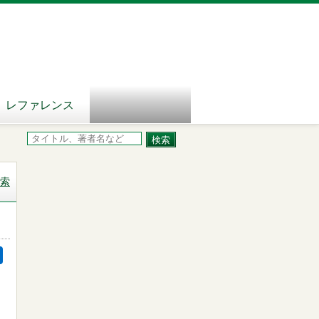
レファレンス
索