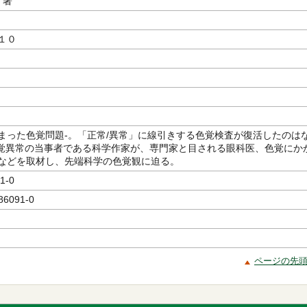
／著
１０
まった色覚問題-。「正常/異常」に線引きする色覚検査が復活したのは
色覚異常の当事者である科学作家が、専門家と目される眼科医、色覚にか
などを取材し、先端科学の色覚観に迫る。
1-0
86091-0
ページの先