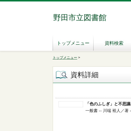
野田市立図書館
トップメニュー
資料検索
トップメニュー
>
資料詳細
「色のふしぎ」と不思議
一般書 -- 川端 裕人／著 -