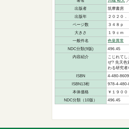
著者
川端 裕人
出版者
筑摩書房
出版年
２０２０．
ページ数
３４８ｐ
大きさ
１９ｃｍ
一般件名
色覚異常
NDC分類(9版)
496.45
内容紹介
こじれてし
ぜ? 先天
わる研究者
ISBN
4-480-8609
ISBN13桁
978-4-480-
本体価格
￥１９００
NDC分類（10版）
496.45