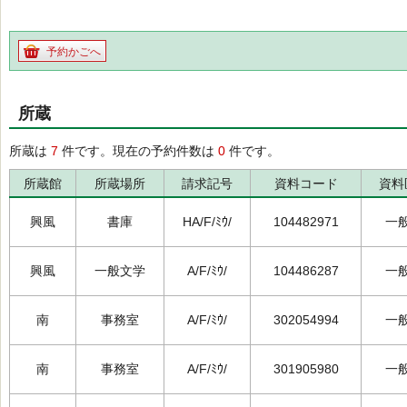
予約かごへ
所蔵
所蔵は
7
件です。現在の予約件数は
0
件です。
所蔵館
所蔵場所
請求記号
資料コード
資料
興風
書庫
HA/F/ﾐｳ/
104482971
一
興風
一般文学
A/F/ﾐｳ/
104486287
一
南
事務室
A/F/ﾐｳ/
302054994
一
南
事務室
A/F/ﾐｳ/
301905980
一