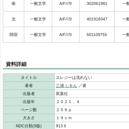
南
一般文学
A/F/ﾐｳ/
302061981
一
北
一般文学
A/F/ﾐｳ/
401918347
一
関宿
一般文学
A/F/ﾐｳ/
501109755
一
資料詳細
タイトル
エレジーは流れない
著者
三浦 しをん
／著
出版者
双葉社
出版年
２０２１．４
ページ数
２５６ｐ
大きさ
１９ｃｍ
NDC分類(9版)
913.6