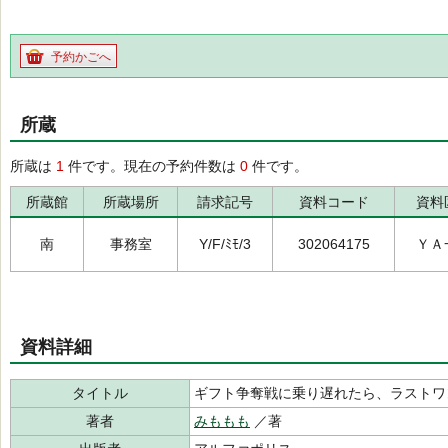
予約かごへ
所蔵
所蔵は
1
件です。現在の予約件数は
0
件です。
所蔵館
所蔵場所
請求記号
資料コード
資料
南
事務室
Y/F/ﾐﾓ/3
302064175
ＹＡ
資料詳細
タイトル
ギフト争奪戦に乗り遅れたら、ラストワ
著者
みももも
／著