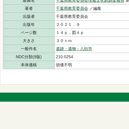
叢書名
千葉県教育委員会埋蔵文化財調査報告
第
著者
千葉県教育委員会
／編集
出版者
千葉県教育委員会
出版年
２０２１．９
ページ数
１４ｐ，図４ｐ
大きさ
３０ｃｍ
一般件名
遺跡・遺物－八街市
NDC分類(9版)
210.0254
本体価格
頒価不明