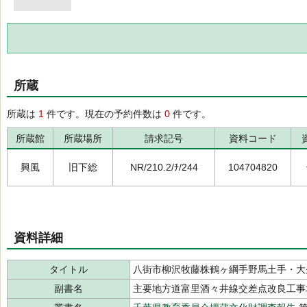
所蔵
所蔵は
1
件です。現在の予約件数は
0
件です。
所蔵館
所蔵場所
請求記号
資料コード
興風
旧下総
NR/210.2/ﾁ/244
104704820
資料詳細
タイトル
八街市柳沢牧藤株鶴ヶ綱手野馬土手・大
副書名
主要地方道富里酒々井線交差点改良工事